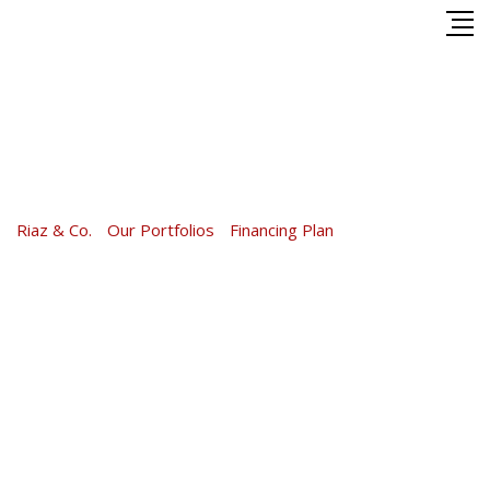
Skip
to
content
Financing Plan
Riaz & Co.
-
Our Portfolios
-
Financing Plan
-
Financing Plan