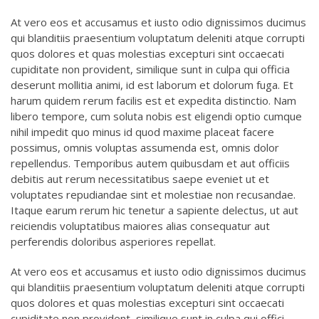
At vero eos et accusamus et iusto odio dignissimos ducimus
qui blanditiis praesentium voluptatum deleniti atque corrupti
quos dolores et quas molestias excepturi sint occaecati
cupiditate non provident, similique sunt in culpa qui officia
deserunt mollitia animi, id est laborum et dolorum fuga. Et
harum quidem rerum facilis est et expedita distinctio. Nam
libero tempore, cum soluta nobis est eligendi optio cumque
nihil impedit quo minus id quod maxime placeat facere
possimus, omnis voluptas assumenda est, omnis dolor
repellendus. Temporibus autem quibusdam et aut officiis
debitis aut rerum necessitatibus saepe eveniet ut et
voluptates repudiandae sint et molestiae non recusandae.
Itaque earum rerum hic tenetur a sapiente delectus, ut aut
reiciendis voluptatibus maiores alias consequatur aut
perferendis doloribus asperiores repellat.
At vero eos et accusamus et iusto odio dignissimos ducimus
qui blanditiis praesentium voluptatum deleniti atque corrupti
quos dolores et quas molestias excepturi sint occaecati
cupiditate non provident, similique sunt in culpa qui offici